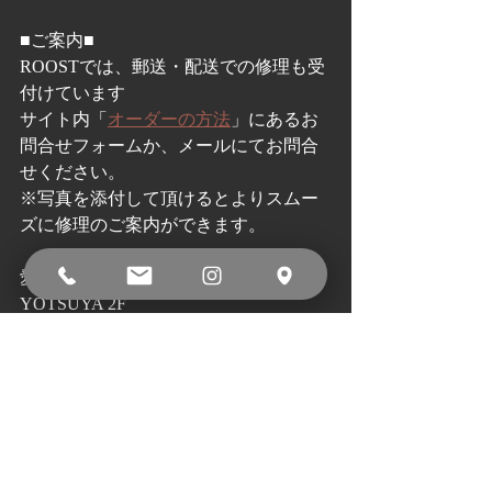
■ご案内■
ROOSTでは、郵送・配送での修理も受
付けています
サイト内「
オーダーの方法
」にあるお
問合せフォームか、メールにてお問合
せください。
※写真を添付して頂けるとよりスムー
ズに修理のご案内ができます。
愛知県名古屋市千種区四谷通2-8 YOU 
YOTSUYA 2F
OPEN 11:00～19:00
CLOCE 月曜日、火曜日
052-783-8355
MAIL 
shoerepair_roost@yahoo.co.jp
HP 
https://www.roost.jp.net
FB 
https://www.facebook.com/roost.shoerepair