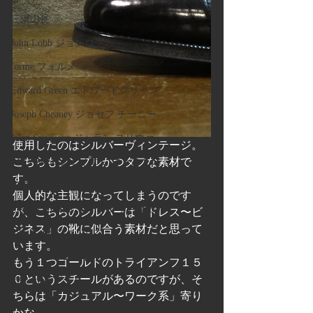
三陽山長
John Lobb ジョンロブ
forme フォルメ
Edward Green エドワードグリーン
Joseph Cheaney ジョセフ チーニー
Jalan Sriwijaya ジャラン スリウァ
使用したのはシルバーヴィンテージ。
こちらもシンプルかつタフな素材で
J.M.Weston ジェイエム ウェストン
す。
REGAL リーガル
個人的な主観になってしまうのです
Lloyd Footwear ロイドフットウェア
が、こちらのシルバーは「ドレス〜ビ
ジネス」の靴に似合う素材だと思って
John Lobb ジョンロブ
います。
RED WING レッドウィング
もう１つゴールドのトライアンフ１５
０というスチールがあるのですが、そ
Vibram ビブラム
ちらは「カジュアル〜ワーク系」寄り
リッジウェイ
かな。