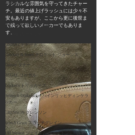
ラシカルな雰囲気を守ってきたチャー
Alden オールデン
チ。最近の値上げラッシュには少々不
Alfred Sargent アルフレッド サージェント
安もありますが、ここから更に後世ま
Allen Edmonds アレンエドモンズ
で残って欲しいメーカーでもありま
す。
CARMINA カルミナ
Church's チャーチ
Crockett & Jones クロケット ジョーンズ
Danner ダナー
REGAL リーガル
Tricker's トリッカーズ
Heinrich Dinkelacker ハインリッヒディンケラ
ッカー
GRENSON グレンソン
Scotch Grain スコッチグレイン
J.M.Weston ジェイエム ウエストン