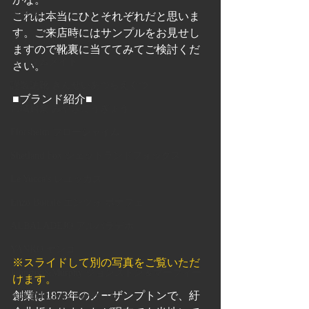
天然クレープ
これは本当にひとそれぞれだと思いま
す。ご来店時にはサンプルをお見せし
グッドイヤーソール
ますので靴裏に当ててみてご検討くだ
カスタムメイド
さい。
謹製誂靴 きんせいあつらえぐつ
■ブランド紹介■
宮城興業 みやぎこうぎょう
Florsheim フローシャイム
Shetland Fox シェットランドフォックス
Le Yucca's レユッカス
Enzo Bonafe エンツォ ボナフェ
ALBALADEJO アルバラデホ
YANKO ヤンコ
※スライドして別の写真をご覧いただ
Johnston&Murphy ジョンストン＆マーフィー
けます。
創業は1873年のノーザンプトンで、紆
大塚製靴 おおつかせいか