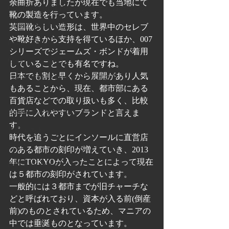
余曲折ありましたが現在でも当地にて
GAZIANO GIRLING ガジアーノ ガーリング
靴の製造を行っています。
Santoni サントーニ
英国靴らしい造形は、世界中のセレブ
や靴好きから支持を得ているほか、007
forme フォルメ
シリーズでジェームズ・ボンドが着用
Clarks クラークス
していることでも有名ですね。
日本でも割と早くから展開があり人気
Trading Post トレーディングポスト
もあることから、現在、都市部にある
アニエス7
百貨店などでの取り扱いも多く、比較
Paraboot パラブーツ
的手に入れやすいブランドと言えま
す。
リウェルト
時代を追うごとにインソールに直営店
カスタム
のある都市の刻印が増えていき、2013
年にTOKYOが入ったことによって現在
RAYMAR レイマー
は５都市の刻印がされています。
Corthay コルテ
一般的には３都市までが旧チャーチな
どと呼ばれており、資本が入る前(倒産
前)のものとされているため、マニアの
中では垂涎ものとなっています。  