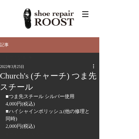
記事
全ての記事
2022年3月25日
全ての記事
Church's (チャーチ) つま先
オールソール
スチール
カカト リフト交換
■つま先スチール シルバー使用
ハーフソール
4,000円(税込)
■ハイシャインポリッシュ(他の修理と
つま先
同時)
お知らせ
2,000円(税込)
オールソール/レザー