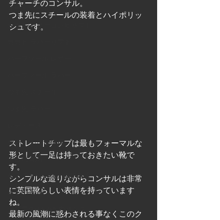
チャーチのコンサル。
オールソール/ラバー
つま先にスチールの装着とハイポリッ
カカト/レザーコンビリフト
シュです。
カカト/ラバーリフト
ハーフソール/レザー
ハーフソール/ラバー
つま先/スチール
つま先/ラバー
レディース
縫い・その他 修理
ストレートチップは最もフォーマルな
形として一足は持っておきたい靴で
中古靴 紹介
す。
なんでもない靴と修理の話
シンプルな造りながらコンサルは非常
に英国靴らしい表情を持っています
ROOST紹介
ね。
旧ブログ(FC2)へのリンク
最新の風潮に惑わされる事なくこのク